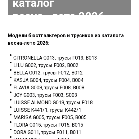
каталог
весна
—лето
2026
Модели бюстгальтеров и трусиков из каталога
весна-
лето
2026:
CITRONELLA G013, трусы F013, B013
LILU G002, трусы F002, B002
BELLA G012, трусы F012, B012
KASJA G004, трусы F004, B004
FLAVIA G008, трусы F008, B008
JOY G003, трусы F003, S003
LUISSE ALMOND G018, трусы F018
LUISSE K441/1, трусы K442/1
MARISA G005, трусы F005, B005
FLORA G015, трусы F015, B015
DORA G011, трусы F011, B011