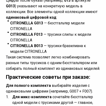
Цифры после буквы (например,
013
в артикуле
G013
) указывают на конкретную модель в
коллекции. Все элементы одной коллекции имеют
одинаковый цифровой код
:
CITRONELLA G013
— бюстгальтер модели
CITRONELLA
CITRONELLA F013
— трусики слипы к модели
CITRONELLA
CITRONELLA B013
— трусики бразилиана к
модели CITRONELLA
Такая система позволяет легко комбинировать
разные типы трусиков с одним бюстгальтером или
собирать полный комплект из одинаковых моделей.
Практические советы при заказе:
Для полного комплекта
выбирайте изделия с
одинаковыми цифрами (например, G007 + F007).
Для микс-комплекта
сочетайте бюстгальтер
одной модели с трусиками другой — главное,